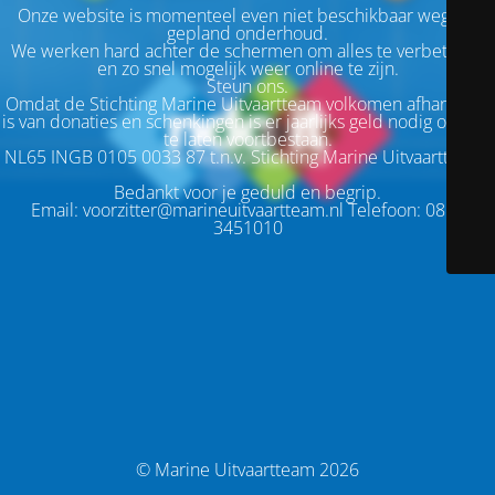
Onze website is momenteel even niet beschikbaar wegens
gepland onderhoud.
We werken hard achter de schermen om alles te verbeteren
en zo snel mogelijk weer online te zijn.
Steun ons.
Omdat de Stichting Marine Uitvaartteam volkomen afhankelijk
is van donaties en schenkingen is er jaarlijks geld nodig om ons
te laten voortbestaan.
NL65 INGB 0105 0033 87 t.n.v. Stichting Marine Uitvaartteam..
Bedankt voor je geduld en begrip.
Email: voorzitter@marineuitvaartteam.nl Telefoon: 085 -
3451010
© Marine Uitvaartteam 2026